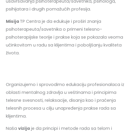
usavršavanja psihoterapeuta/savetnika, psihologa,
psihijatara i drugih pomažućih profesija.
Misija
TP Centra je da edukuje i proširi znanja
psihoterapeuta/savetnika o primeni telesno-
psihoterapijske teorije i prakse koja se pokazala veoma
učinkovitom u radu sa klijentima i poboljšanju kvaliteta
života.
Organizujemo i sprovodimo edukaciju profesionalaca iz
oblasti mentalnog zdravlja u veštinama i principima
telesne svesnosti, relaksacije, disanja kao i praćenja
telesnih procesa u cilju unapređenja prakse rada sa
klijentima.
Naša
vizija
je da principi i metode rada sa telom i