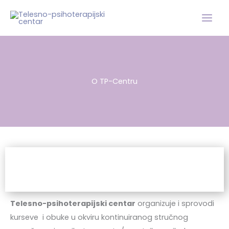
Пређи
на
садржај
O TP-Centru
Telesno-psihoterapijski centar
organizuje i sprovodi
kurseve i obuke u okviru kontinuiranog stručnog