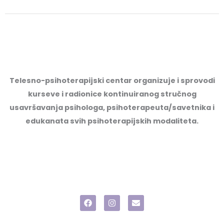
Telesno-psihoterapijski centar organizuje i sprovodi
kurseve i radionice kontinuiranog stručnog
usavršavanja psihologa, psihoterapeuta/savetnika i
edukanata svih psihoterapijskih modaliteta.
F
I
E
a
n
n
c
s
v
e
t
e